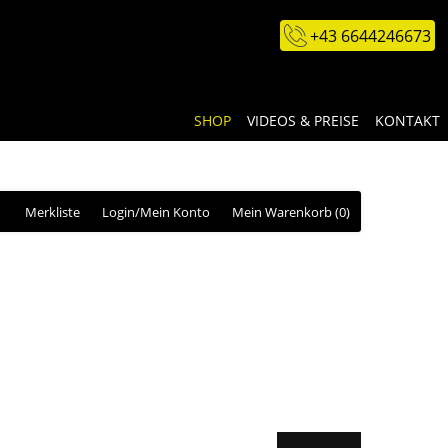
+43 6644246673
SHOP
VIDEOS & PREISE
KONTAKT
Merkliste
Login/Mein Konto
Mein Warenkorb
(0)