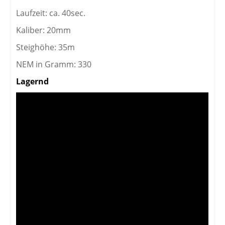
Laufzeit: ca. 40sec.
Kaliber: 20mm
Steighöhe: 35m
NEM in Gramm: 330
Lagernd