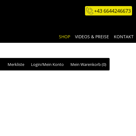
+43 6644246673
SHOP
VIDEOS & PREISE
KONTAKT
Merkliste
Login/Mein Konto
Mein Warenkorb
(0)