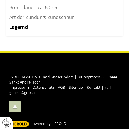
Brenndauer: ca. 60 sec.
Art der Zündung: Zündschnur
Lagernd
PYRO CREATION's - Karl Gnaser-Adam
|
Brünngraben 22
|
8444
Sankt Andrä-Höch
Impressum
|
Datenschutz
|
AGB
|
Sitemap
|
Kontakt
|
karl-
gnaser@gmx.at
powered by HEROLD