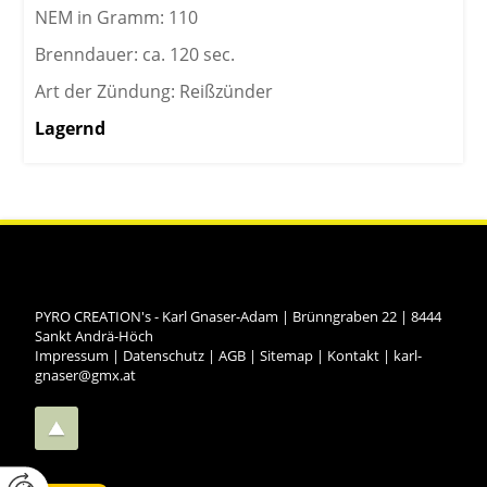
NEM in Gramm: 110
Brenndauer: ca. 120 sec.
Art der Zündung: Reißzünder
Lagernd
PYRO CREATION's - Karl Gnaser-Adam
|
Brünngraben 22
|
8444
Sankt Andrä-Höch
Impressum
|
Datenschutz
|
AGB
|
Sitemap
|
Kontakt
|
karl-
gnaser@gmx.at