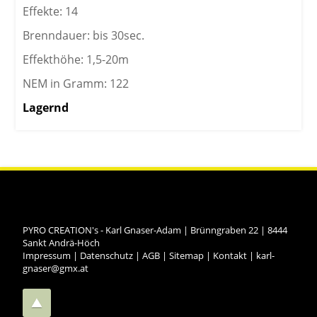
Effekte: 14
Brenndauer: bis 30sec.
Effekthöhe: 1,5-20m
NEM in Gramm: 122
Lagernd
PYRO CREATION's - Karl Gnaser-Adam
|
Brünngraben 22
|
8444
Sankt Andrä-Höch
Impressum
|
Datenschutz
|
AGB
|
Sitemap
|
Kontakt
|
karl-
gnaser@gmx.at