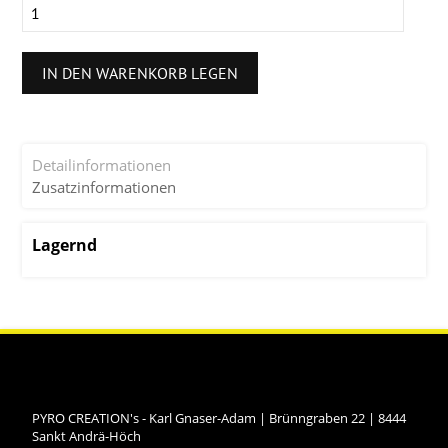
IN DEN WARENKORB LEGEN
Detailinformationen
Zusatzinformationen
Lagernd
PYRO CREATION's - Karl Gnaser-Adam
|
Brünngraben 22
|
8444
Sankt Andrä-Höch