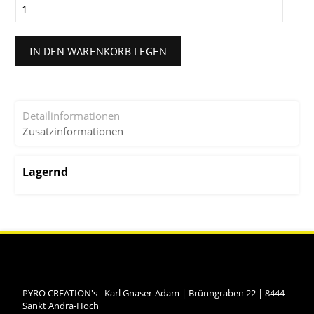
IN DEN WARENKORB LEGEN
Detailinformationen
Zusatzinformationen
Lagernd
PYRO CREATION's - Karl Gnaser-Adam
|
Brünngraben 22
|
8444
Sankt Andrä-Höch