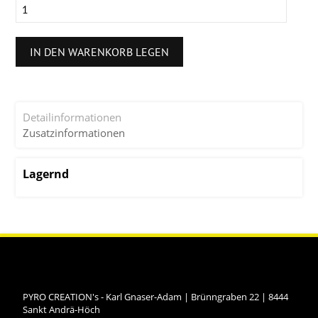
IN DEN WARENKORB LEGEN
Detailinformationen
Zusatzinformationen
Lagernd
PYRO CREATION's - Karl Gnaser-Adam
|
Brünngraben 22
|
8444
Sankt Andrä-Höch