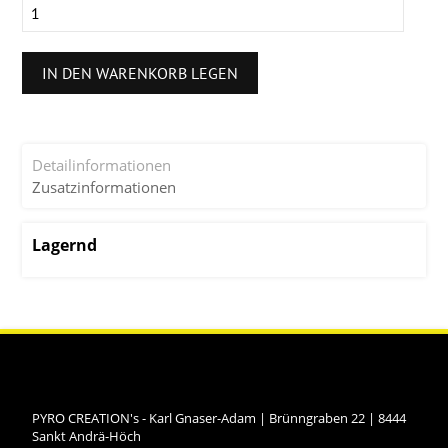
IN DEN WARENKORB LEGEN
Detailinformationen
Zusatzinformationen
Lagernd
PYRO CREATION's - Karl Gnaser-Adam
|
Brünngraben 22
|
8444
Sankt Andrä-Höch