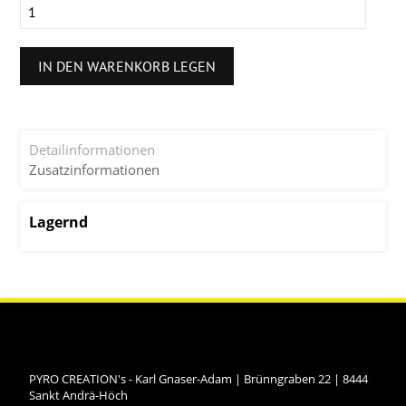
IN DEN WARENKORB LEGEN
Detailinformationen
Zusatzinformationen
Lagernd
PYRO CREATION's - Karl Gnaser-Adam
|
Brünngraben 22
|
8444
Sankt Andrä-Höch