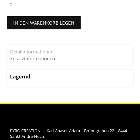
IN DEN WARENKORB LEGEN
Detailinformationen
Zusatzinformationen
Lagernd
PYRO CREATION's - Karl Gnaser-Adam
|
Brünngraben 22
|
8444
Sankt Andrä-Höch