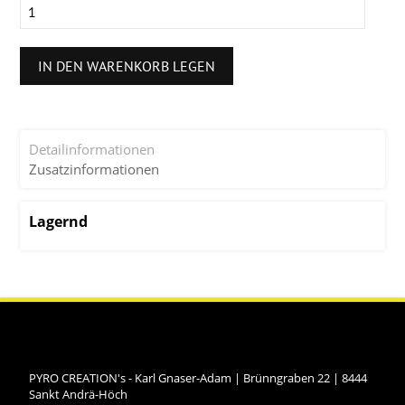
IN DEN WARENKORB LEGEN
Detailinformationen
Zusatzinformationen
Lagernd
PYRO CREATION's - Karl Gnaser-Adam
|
Brünngraben 22
|
8444
Sankt Andrä-Höch