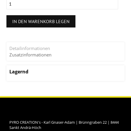
IN DEN WARENKORB LEGEN
Detailinformationen
Zusatzinformationen
Lagernd
PYRO CREATION's - Karl Gnaser-Adam
|
Brünngraben 22
|
8444
Sankt Andrä-Höch