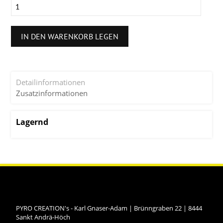
IN DEN WARENKORB LEGEN
Detailinformationen
Zusatzinformationen
Lagernd
PYRO CREATION's - Karl Gnaser-Adam
|
Brünngraben 22
|
8444
Sankt Andrä-Höch