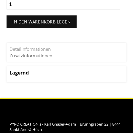
IN DEN WARENKORB LEGEN
Detailinformationen
Zusatzinformationen
Lagernd
PYRO CREATION's - Karl Gnaser-Adam
|
Brünngraben 22
|
8444
Sankt Andrä-Höch