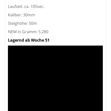
Laufzeit: ca. 105sec.
Kaliber: 30mm
Steighöhe: 50m
NEM in Gramm: 5.280
Lagernd ab Woche 51