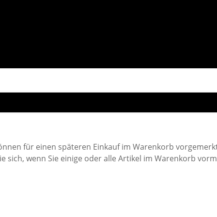
können für einen späteren Einkauf im Warenkorb vorgemerkt
ie sich, wenn Sie einige oder alle Artikel im Warenkorb vo