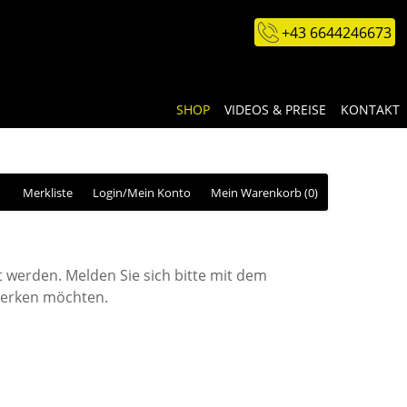
+43 6644246673
SHOP
VIDEOS & PREISE
KONTAKT
Merkliste
Login/Mein Konto
Mein Warenkorb
(0)
 werden. Melden Sie sich bitte mit dem
rmerken möchten.