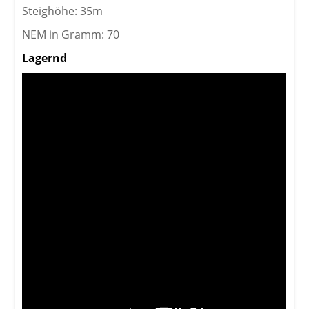
Steighöhe: 35m
NEM in Gramm: 70
Lagernd